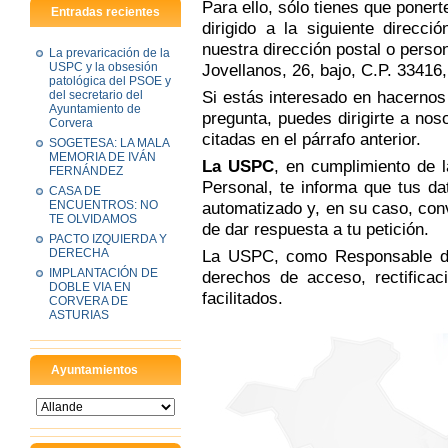
Para ello, sólo tienes que poner
Entradas recientes
dirigido a la siguiente direcci
nuestra dirección postal o pers
La prevaricación de la
USPC y la obsesión
Jovellanos, 26, bajo, C.P. 33416,
patológica del PSOE y
Si estás interesado en hacernos 
del secretario del
Ayuntamiento de
pregunta, puedes dirigirte a no
Corvera
citadas en el párrafo anterior.
SOGETESA: LA MALA
MEMORIA DE IVÁN
La USPC
, en cumplimiento de 
FERNÁNDEZ
Personal, te informa que tus da
CASA DE
ENCUENTROS: NO
automatizado y, en su caso, conv
TE OLVIDAMOS
de dar respuesta a tu petición.
PACTO IZQUIERDA Y
DERECHA
La USPC, como Responsable del 
IMPLANTACIÓN DE
derechos de acceso, rectificac
DOBLE VIA EN
facilitados.
CORVERA DE
ASTURIAS
Ayuntamientos