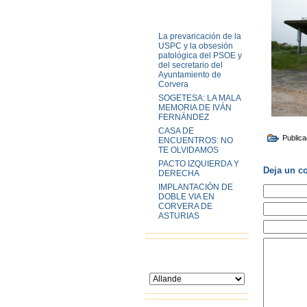
Entradas recientes
La prevaricación de la
USPC y la obsesión
patológica del PSOE y
del secretario del
Ayuntamiento de
Corvera
SOGETESA: LA MALA
MEMORIA DE IVÁN
FERNÁNDEZ
CASA DE
Publica
ENCUENTROS: NO
TE OLVIDAMOS
PACTO IZQUIERDA Y
Deja un c
DERECHA
IMPLANTACIÓN DE
DOBLE VIA EN
CORVERA DE
ASTURIAS
Ayuntamientos