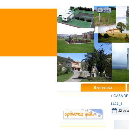
Bienvenida
«
CASA DE
Nuestra Opinión
1427_1
22 de ab