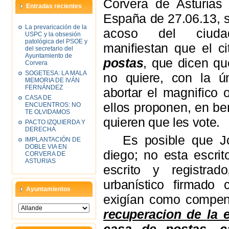
Corvera de A
sturia
Entradas recientes
España de 27.06.13, 
La prevaricación de la
acoso del ciuda
USPC y la obsesión
patológica del PSOE y
manifiestan que el ci
del secretario del
Ayuntamiento de
postas
, que dicen q
Corvera
SOGETESA: LA MALA
no quiere, con la ún
MEMORIA DE IVÁN
FERNÁNDEZ
abortar
el magnifico 
CASA DE
ellos proponen,
en be
ENCUENTROS: NO
TE OLVIDAMOS
quieren que les vote.
PACTO IZQUIERDA Y
DERECHA
Es posible que J
IMPLANTACIÓN DE
DOBLE VIA EN
diego; no esta escri
CORVERA DE
ASTURIAS
escrito y registra
urbanístico firmado 
Ayuntamientos
e
xigían como compe
recuperacion de
la 