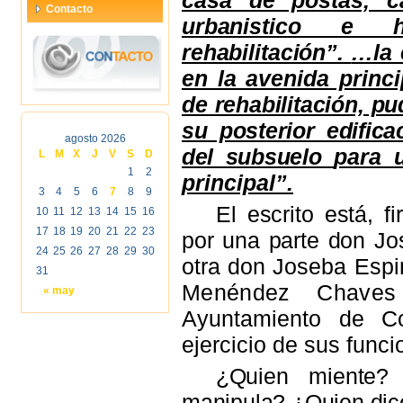
casa de postas, 
Contacto
urbanistico e h
rehabilitación”.
…la 
en la avenida prin
de rehabilitación, 
su posterior edifica
agosto 2026
del subsuelo
para 
L
M
X
J
V
S
D
1
2
principal”.
3
4
5
6
7
8
9
El escrito está, f
10
11
12
13
14
15
16
17
18
19
20
21
22
23
por una parte don J
o
24
25
26
27
28
29
30
otra don Joseba Espi
31
Menéndez Chaves 
« may
Ayuntamiento de Co
ejercicio de sus funci
¿Quien miente?
manipula? ¿Quien dic