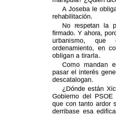
A Joseba le obliga
rehabilitación.
N
o respetan la 
firmado. Y ahora,
por
urbanismo, qu
ordenamiento, en con
obligan a tirarla.
Como mandan en
pasar el interés gener
descatalogan.
¿Dónde están Xic
Gobierno del PSOE d
que con tanto ardor
derribase esa edific