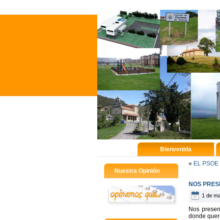
Bienvenida
«
EL PSOE
Nuestra Opinión
NOS PRES
1 de ma
Nos presen
donde quere