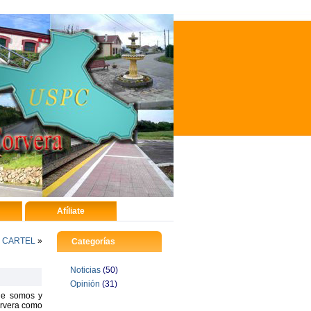
Afíliate
E CARTEL
»
Categorías
Noticias
(50)
Opinión
(31)
ue somos y
orvera como