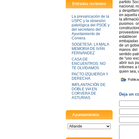
partido Soc
Entradas recientes
nacional, n
y despilfar
en aquella 
La prevaricación de la
la afirmaci
USPC y la obsesión
pusimos or
patológica del PSOE y
constructo
del secretario del
proveedores
Ayuntamiento de
establecer
Corvera
embajadas c
SOGETESA: LA MALA
de un gobie
MEMORIA DE IVÁN
manos del 
FERNÁNDEZ
sentido pat
de “uso exc
CASA DE
abrir sus p
ENCUENTROS: NO
informes a 
TE OLVIDAMOS
quien sea, 
PACTO IZQUIERDA Y
DERECHA
Public
IMPLANTACIÓN DE
DOBLE VIA EN
CORVERA DE
Deja un c
ASTURIAS
Ayuntamientos