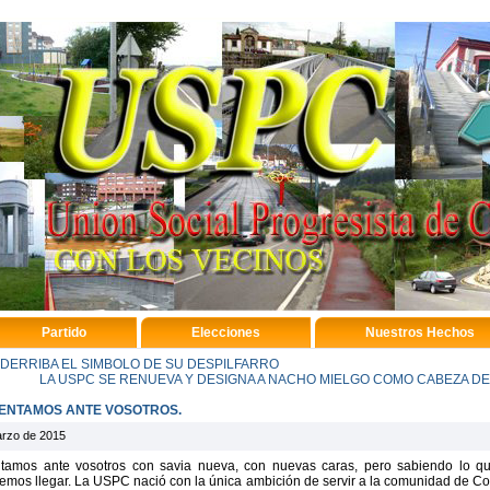
Partido
Elecciones
Nuestros Hechos
 DERRIBA EL SIMBOLO DE SU DESPILFARRO
LA USPC SE RENUEVA Y DESIGNA A NACHO MIELGO COMO CABEZA D
ENTAMOS ANTE VOSOTROS.
rzo de 2015
tamos ante vosotros con savia nueva, con nuevas caras, pero sabiendo lo q
mos llegar. La USPC nació con la única ambición de servir a la comunidad de C