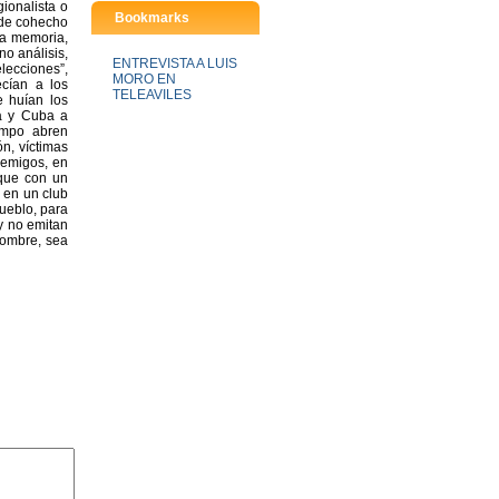
gionalista o
Bookmarks
 de cohecho
sta memoria,
no análisis,
ENTREVISTA A LUIS
lecciones”,
MORO EN
cían a los
TELEAVILES
e huían los
ea y Cuba a
empo abren
n, víctimas
nemigos, en
 que con un
, en un club
ueblo, para
y no emitan
 hombre, sea