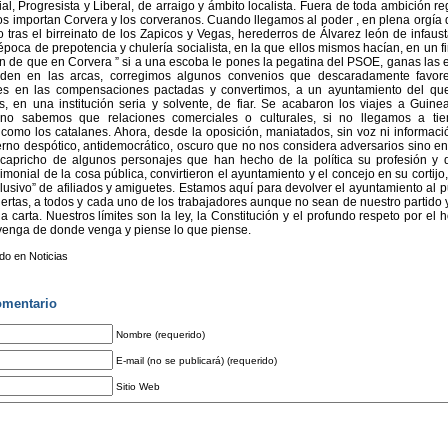
ial, Progresista y Liberal, de arraigo y ámbito localista. Fuera de toda ambición re
os importan Corvera y los corveranos. Cuando llegamos al poder , en plena orgía
ro tras el birreinato de los Zapicos y Vegas, herederros de Álvarez león de infau
época de prepotencia y chulería socialista, en la que ellos mismos hacían, en un fi
ón de que en Corvera ” si a una escoba le pones la pegatina del PSOE, ganas las e
den en las arcas, corregimos algunos convenios que descaradamente favore
res en las compensaciones pactadas y convertimos, a un ayuntamiento del qu
, en una institución seria y solvente, de fiar. Se acabaron los viajes a Guin
 no sabemos que relaciones comerciales o culturales, si no llegamos a ti
omo los catalanes. Ahora, desde la oposición, maniatados, sin voz ni informació
rno despótico, antidemocrático, oscuro que no nos considera adversarios sino e
capricho de algunos personajes que han hecho de la política su profesión y
rimonial de la cosa pública, convirtieron el ayuntamiento y el concejo en su cortijo
lusivo” de afiliados y amiguetes. Estamos aquí para devolver el ayuntamiento al p
uertas, a todos y cada uno de los trabajadores aunque no sean de nuestro partido 
la carta. Nuestros límites son la ley, la Constitución y el profundo respeto por el
venga de donde venga y piense lo que piense.
ado en
Noticias
omentario
Nombre (requerido)
E-mail (no se publicará) (requerido)
Sitio Web